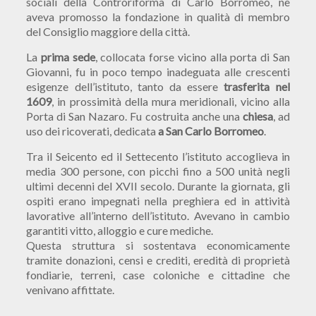
sociali della Controriforma di Carlo Borromeo, ne
aveva promosso la fondazione in qualità di membro
del Consiglio maggiore della città.
La
prima sede
, collocata forse vicino alla porta di San
Giovanni, fu in poco tempo inadeguata alle crescenti
esigenze dell’istituto, tanto da essere
trasferita nel
1609
, in prossimità della mura meridionali, vicino alla
Porta di San Nazaro. Fu costruita anche una
chiesa
, ad
uso dei ricoverati, dedicata
a San Carlo Borromeo
.
Tra il Seicento ed il Settecento l’istituto accoglieva in
media 300 persone, con picchi fino a 500 unità negli
ultimi decenni del XVII secolo. Durante la giornata, gli
ospiti erano impegnati nella preghiera ed in attività
lavorative all’interno dell’istituto. Avevano in cambio
garantiti vitto, alloggio e cure mediche.
Questa struttura si sostentava economicamente
tramite donazioni, censi e crediti, eredità di proprietà
fondiarie, terreni, case coloniche e cittadine che
venivano affittate.