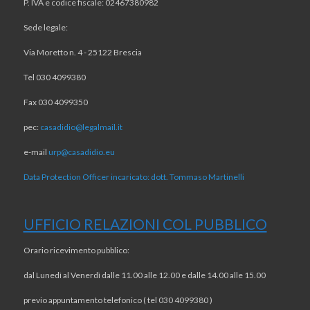
P. IVA e codice fiscale: 02467380982
Sede legale:
Via Moretto n. 4 - 25122 Brescia
Tel 030 4099380
Fax 030 4099350
pec:
casadidio@legalmail.it
e-mail
urp@casadidio.eu
Data Protection Officer incaricato: dott. Tommaso Martinelli
UFFICIO RELAZIONI COL PUBBLICO
Orario ricevimento pubblico:
dal Lunedì al Venerdì dalle 11.00 alle 12.00 e dalle 14.00 alle 15.00
previo appuntamento telefonico ( tel 030 4099380 )