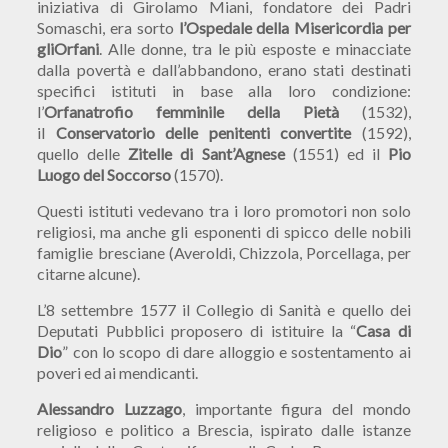
iniziativa di Girolamo Miani, fondatore dei Padri
Somaschi, era sorto
l’Ospedale della Misericordia per
gli
Orfani
. Alle donne, tra le più esposte e minacciate
dalla povertà e dall’abbandono, erano stati destinati
specifici istituti in base alla loro condizione:
l’
Orfanatrofio femminile della Pietà
(1532),
il
Conservatorio delle penitenti convertite
(1592),
quello delle
Zitelle di Sant’Agnese
(1551) ed il
Pio
Luogo del Soccorso
(1570).
Questi istituti vedevano tra i loro promotori non solo
religiosi, ma anche gli esponenti di spicco delle nobili
famiglie bresciane (Averoldi, Chizzola, Porcellaga, per
citarne alcune).
L’8 settembre 1577 il Collegio di Sanità e quello dei
Deputati Pubblici proposero di istituire la “
Casa di
Dio
” con lo scopo di dare alloggio e sostentamento ai
poveri ed ai mendicanti.
Alessandro Luzzago
, importante figura del mondo
religioso e politico a Brescia, ispirato dalle istanze