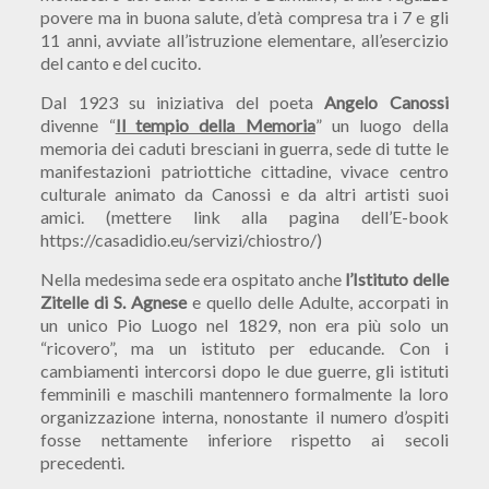
povere ma in buona salute, d’età compresa tra i 7 e gli
11 anni, avviate all’istruzione elementare, all’esercizio
del canto e del cucito.
Dal 1923 su iniziativa del poeta
Angelo Canossi
divenne “
Il tempio della Memoria
” un luogo della
memoria dei caduti bresciani in guerra, sede di tutte le
manifestazioni patriottiche cittadine, vivace centro
culturale animato da Canossi e da altri artisti suoi
amici. (mettere link alla pagina dell’E-book
https://casadidio.eu/servizi/chiostro/)
Nella medesima sede era ospitato anche
l’Istituto delle
Zitelle di S. Agnese
e quello delle Adulte, accorpati in
un unico Pio Luogo nel 1829, non era più solo un
“ricovero”, ma un istituto per educande. Con i
cambiamenti intercorsi dopo le due guerre, gli istituti
femminili e maschili mantennero formalmente la loro
organizzazione interna, nonostante il numero d’ospiti
fosse nettamente inferiore rispetto ai secoli
precedenti.